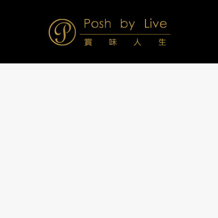
Skip
to
content
Posh
Navigation
Menu
by
Live
賞
味
人