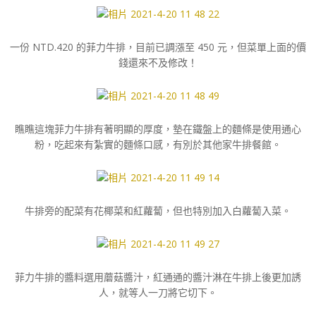
一份 NTD.420 的菲力牛排，目前已調漲至 450 元，但菜單上面的價
錢還來不及修改！
瞧瞧這塊菲力牛排有著明顯的厚度，墊在鐵盤上的麵條是使用通心
粉，吃起來有紮實的麵條口感，有別於其他家牛排餐館。
牛排旁的配菜有花椰菜和紅蘿蔔，但也特別加入白蘿蔔入菜。
菲力牛排的醬料選用蘑菇醬汁，紅通通的醬汁淋在牛排上後更加誘
人，就等人一刀將它切下。