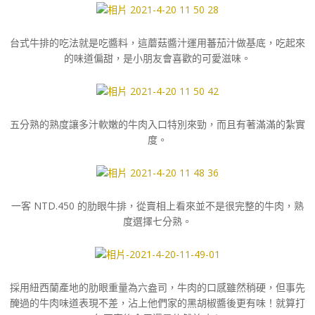
台式牛排的吃法就是吃醬料，這蘑菇醬汁運用蕃茄汁做基底，吃起來
的味道偏甜，是小朋友會喜歡的可愛滋味。
五分熟的熟度讓多汁軟嫩的牛肉入口特別來勁，而且有著滿滿的紮實
度。
一客 NTD.450 的肋眼牛排，從賣相上看來並不是很完整的牛肉，熟
度選擇七分熟。
採用紐西蘭產地的肋眼重量為六盎司，牛肉的口感雖然稍硬，但事先
醃過的牛肉味道表現不差，沾上他們家的黑胡椒醬後更有味！就算打