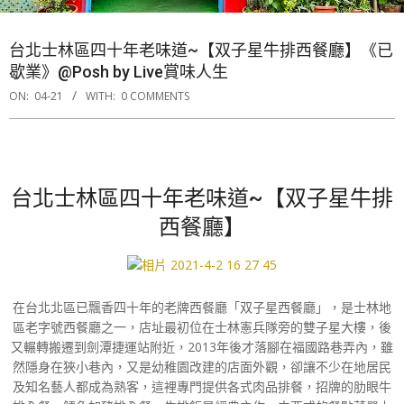
台北士林區四十年老味道~【双子星牛排西餐廳】《已
歇業》@Posh by Live賞味人生
ON:
04-21
WITH:
0 COMMENTS
台北士林區四十年老味道~【双子星牛排
西餐廳】
在台北北區已飄香四十年的老牌西餐廳「双子星西餐廳」，是士林地
區老字號西餐廳之一，店址最初位在士林憲兵隊旁的雙子星大樓，後
又輾轉搬遷到劍潭捷運站附近，2013年後才落腳在福國路巷弄內，雖
然隱身在狹小巷內，又是幼稚園改建的店面外觀，卻讓不少在地居民
及知名藝人都成為熟客，這裡專門提供各式肉品排餐，招牌的肋眼牛