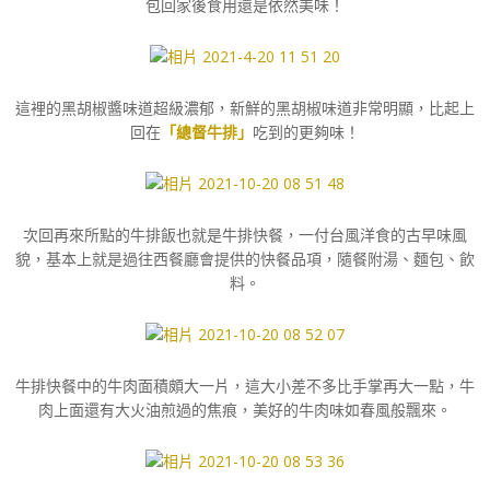
包回家後食用還是依然美味！
這裡的黑胡椒醬味道超級濃郁，新鮮的黑胡椒味道非常明顯，比起上
回在
「總督牛排」
吃到的更夠味！
次回再來所點的牛排飯也就是牛排快餐，一付台風洋食的古早味風
貌，基本上就是過往西餐廳會提供的快餐品項，隨餐附湯、麵包、飲
料。
牛排快餐中的牛肉面積頗大一片，這大小差不多比手掌再大一點，牛
肉上面還有大火油煎過的焦痕，美好的牛肉味如春風般飄來。