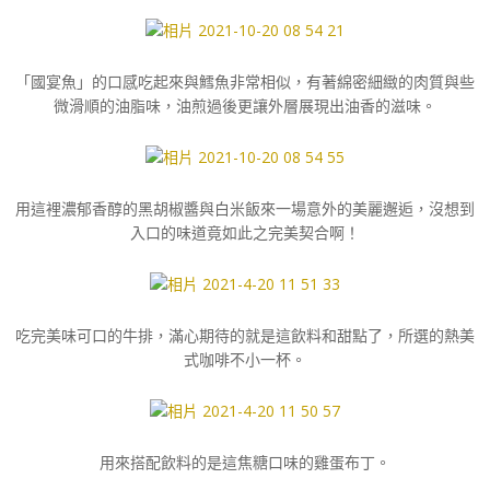
「國宴魚」的口感吃起來與鱈魚非常相似，有著綿密細緻的肉質與些
微滑順的油脂味，油煎過後更讓外層展現出油香的滋味。
用這裡濃郁香醇的黑胡椒醬與白米飯來一場意外的美麗邂逅，沒想到
入口的味道竟如此之完美契合啊！
吃完美味可口的牛排，滿心期待的就是這飲料和甜點了，所選的熱美
式咖啡不小一杯。
用來搭配飲料的是這焦糖口味的雞蛋布丁。