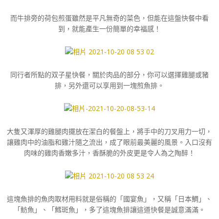
而牛排旁的荷包煎蛋雖然是平凡無奇的菜色，但能在這盤快餐中看
到，就能產生一份簡單的幸福感！
同行者所點的双子星快餐，關於肉品的部分，你可以選擇雞腿或豬
排，另外還可以享用到一塊煎魚排。
大隻又渾厚的雞腿肉擺放在潔白的餐盤上，將手中的刀叉用力一切，
讓雞肉中的油脂和雞汁隨之流出，成了眼前最美麗的風景。入口沒有
肉味的雞肉香嫩多汁，香酥脆的外皮更是令人為之陶醉！
這塊魚排的魚肉取材用料就是俗稱的「國宴魚」，又稱「日本鯛」、
「魴魚」、「鱈斑魚」，多了這塊魚排讓這道快餐是誠意滿滿。