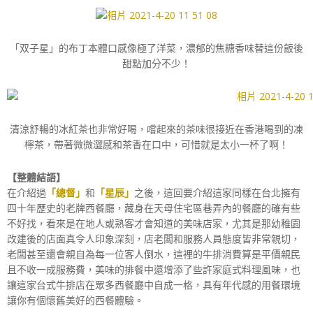
「双子星」的布丁本體口感像極了洋菜，濃郁的焦糖香味替這份飯後
甜點加分不少！
清涼舒暢的冰紅茶也非常好喝，嚐起來的茶味很接近在香港喝到的凍
檸茶，帶著微微澀感和茶香在口中，可惜就是太小一杯了啊！
【整體結語】
在介紹過
「總督」
和
「星辰」
之後，這回要介紹這家同樣在台北擁有
四十年歷史的老牌西餐廳，藏身在天母住宅區巷弄內的餐廳的確有些
不好找，看來是在地人或熟客才會知道的美味店家，尤其是那幼稚園
改建後的店面真令人印象深刻，店老闆和服務人員態度皆非常親切，
老闆甚至還會親自為每一位客人倒水，這裡的牛排消費算是平價親民
且不收一成服務費，美味的排餐中還增添了些許家庭式料理風味，也
讓這家台式牛排店在眾多西餐廳中自成一格，具有年代感的用餐環境
讓你有個懷舊美好的西餐體驗。