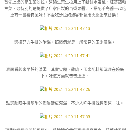
首先上桌的是生菜沙拉，這碗生菜生拉用上了新鮮水蜜桃、紅蕃茄和
生菜，最特別的是提供了店家自製的百香果醬汁，搭配千島醬一起吃
更有一番獨特風味！不愛吃沙拉的熟客都會用火腿蛋來替換！
選擇菲力牛排的附湯，照慣例就是一般常見的玉米濃湯。
表面看起來平靜的濃湯，其實火腿、雞肉、玉米配料都沉澱在碗底
下，味道方面就普普通通。
點選肋眼牛排隨附的海鮮酥皮濃湯，不少人吃牛排就鍾愛這一味。