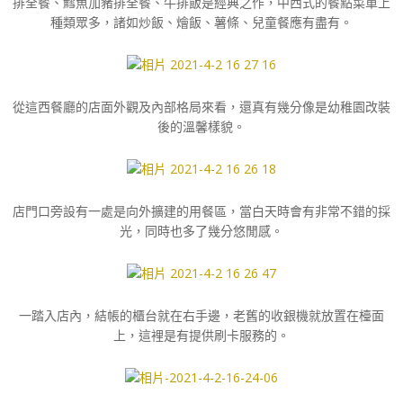
排全餐、鱈魚加豬排全餐、牛排飯是經典之作，中西式的餐點菜單上
種類眾多，諸如炒飯、燴飯、薯條、兒童餐應有盡有。
從這西餐廳的店面外觀及內部格局來看，還真有幾分像是幼稚園改裝
後的溫馨樣貌。
店門口旁設有一處是向外擴建的用餐區，當白天時會有非常不錯的採
光，同時也多了幾分悠閒感。
一踏入店內，結帳的櫃台就在右手邊，老舊的收銀機就放置在檯面
上，這裡是有提供刷卡服務的。