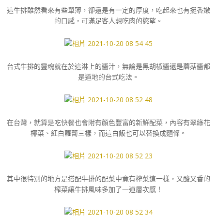
這牛排雖然看來有些單薄，卻還是有一定的厚度，吃起來也有挺香嫩
的口感，可滿足客人想吃肉的慾望。
台式牛排的靈魂就在於這淋上的醬汁，無論是黑胡椒醬還是蘑菇醬都
是道地的台式吃法。
在台灣，就算是吃快餐也會附有顏色豐富的新鮮配菜，內容有翠綠花
椰菜、紅白蘿蔔三樣，而這白飯也可以替換成麵條。
其中很特別的地方是搭配牛排的配菜中竟有榨菜這一樣，又酸又香的
榨菜讓牛排風味多加了一道層次感！