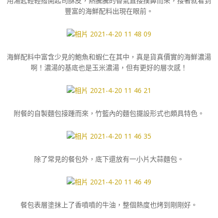
用湯匙輕輕撥開起司酥皮，熱騰騰的香氣直接撲鼻而來，接著就看到
豐富的海鮮配料出現在眼前。
海鮮配料中富含少見的鮑魚和蝦仁在其中，真是貨真價實的海鮮濃湯
啊！濃湯的基底也是玉米濃湯，但有更好的層次感！
附餐的自製麵包接踵而來，竹籃內的麵包擺設形式也頗具特色。
除了常見的餐包外，底下還放有一小片大蒜麵包。
餐包表層塗抹上了香噴噴的牛油，整個熱度也烤到剛剛好。