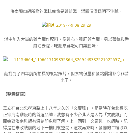
海南腿肉飯所附的湯比較像是雞雜湯，湯體清澈透明不油膩。
湯中加入大量的雞內臟作配料，像雞心、雞肝等內臟，另以薑絲和香
麻油去腥，吃起來鮮嫩可口無腥味。
翻找到了四年前所拍攝的餐點照片，但食物份量和餐點價錢都今非昔
比了。
【整體結語】
矗立在台北忠孝東路上十八年之久的「文慶雞」，是當時在台北想吃
正宗海南雞飯時的首選品牌，我想有不少台北人是因為「文慶雞」而
開始對海南雞飯有深刻印象與了解。上一回到「文慶雞」吃飯時，記
得是在未改裝前的地下一樓用餐空間，這次再來時，餐廳的二樓改以