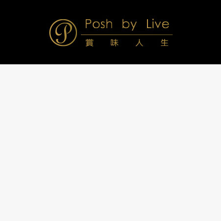
Skip
to
content
Posh
Navigation
Menu
by
Live
賞
味
人