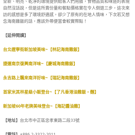
全新、明亮、乾淨的環境提供給客人們用膳，食物品質和味道的表現
自然沒話說，但是這所賣份量和餐點價格實在令人倒退三步，這次來
訪的感想是多了環境舒適感，卻少了原有的在地人情味，下次若又想
念海南雞飯的話，應該外帶便當會較實際點！
【延伸閱讀】
台北遼寧街新加坡美味~【林記海南雞飯】
捷運南京復興南洋味~【慶城海南雞飯】
永吉路上飄來南洋好味~【瑞記海南雞飯】
首家米其林星級小販登台~【了凡香港油雞飯‧麵】
新加坡60年老牌美味登台~【海記醬油雞】
【地址】
台北市中正區忠孝東路二段33號
【電話】
+886 2-3322-2011