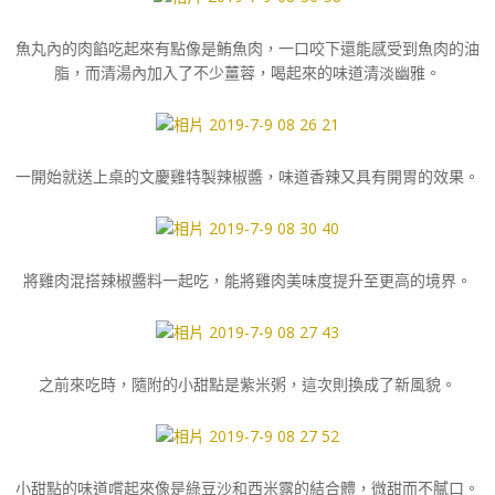
魚丸內的肉餡吃起來有點像是鮪魚肉，一口咬下還能感受到魚肉的油
脂，而清湯內加入了不少薑蓉，喝起來的味道清淡幽雅。
一開始就送上桌的文慶雞特製辣椒醬，味道香辣又具有開胃的效果。
將雞肉混搭辣椒醬料一起吃，能將雞肉美味度提升至更高的境界。
之前來吃時，隨附的小甜點是紫米粥，這次則換成了新風貌。
小甜點的味道嚐起來像是綠豆沙和西米露的結合體，微甜而不膩口。