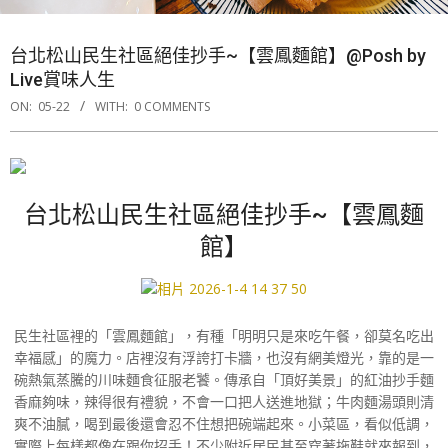
台北松山民生社區絕佳抄手~【雲鳳麵館】@Posh by
Live賞味人生
ON:
05-22
WITH:
0 COMMENTS
台北松山民生社區絕佳抄手~【雲鳳麵
館】
民生社區裡的「雲鳳麵館」，有種「明明只是來吃午餐，卻莫名吃出
幸福感」的魔力。店裡沒有浮誇打卡牆，也沒有網美燈光，靠的是一
碗熱氣蒸騰的川味麵食征服老饕。傳承自「頂好美景」的紅油抄手麵
香麻夠味，辣得很有禮貌，不會一口把人送進地獄；牛肉麵湯頭則清
爽不油膩，喝到最後還會忍不住想把碗端起來。小菜區，看似低調，
實際上每樣都像在跟你招手！不少附近居民甚至穿著拖鞋就來報到，