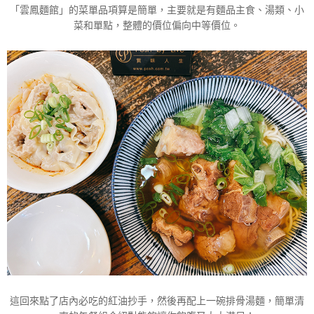
「雲鳳麵館」的菜單品項算是簡單，主要就是有麵品主食、湯類、小
菜和單點，整體的價位偏向中等價位。
這回來點了店內必吃的紅油抄手，然後再配上一碗排骨湯麵，簡單清