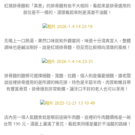
紅燒排骨麵和「美景」的排骨麵有些不大相同，看起來是排骨選用的
部位是不一樣的，湯頭看起來則是清澈不油膩！
先喝上一口熱湯，果然口味就和外觀雷同，味道十分清爽宜人，整體
調味也是鹹淡剛好，說是紅燒排骨麵，但反而比較傾向清燉的風格！
排骨麵的麵條可選擇細麵、寬麵、拉麵，個人則是偏愛細麵，據老闆
說這裡排骨選用的是所謂的梅花排，特色是半筋半肉、肉質軟嫩且帶
有豐富骨質，排骨燉到非常軟爛，讓牙口不好的老人也可以享用！
店內另一項人氣麵食就是眼前這碗牛肉麵，這裡的牛肉麵價格是一碗
台幣 190 元，湯面上灑滿了蔥花，看起來同樣是屬於不油膩的路線！