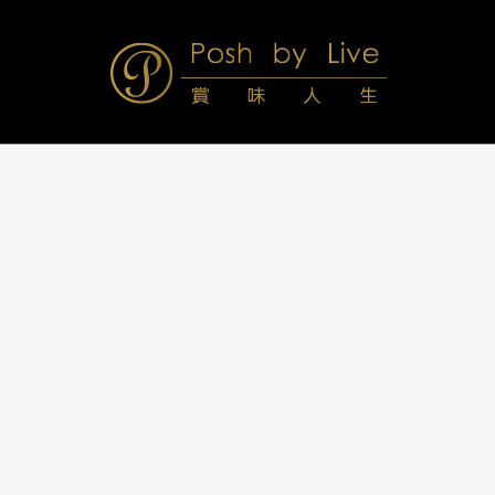
Skip
to
content
Posh
Navigation
Menu
by
Live
賞
味
人