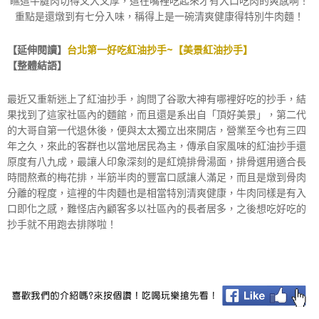
瞧這牛腱肉切得又大又厚，這在嘴裡吃起來才有大口吃肉的爽感啊！
重點是還燉到有七分入味，稱得上是一碗清爽健康得特別牛肉麵！
【延伸閱讀】
台北第一好吃紅油抄手~【美景紅油抄手】
【整體結語】
最近又重新迷上了紅油抄手，詢問了谷歌大神有哪裡好吃的抄手，結
果找到了這家社區內的麵館，而且還是系出自「頂好美景」，第二代
的大哥自第一代退休後，便與太太獨立出來開店，營業至今也有三四
年之久，來此的客群也以當地居民為主，傳承自家風味的紅油抄手還
原度有八九成，最讓人印象深刻的是紅燒排骨湯面，排骨選用適合長
時間熬煮的梅花排，半筋半肉的豐富口感讓人滿足，而且是燉到骨肉
分離的程度，這裡的牛肉麵也是相當特別清爽健康，牛肉同樣是有入
口即化之感，難怪店內顧客多以社區內的長者居多，之後想吃好吃的
抄手就不用跑去排隊啦！