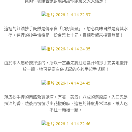
爽的午餐組合絕對能夠讓你飽腹又大大滿足！
這裡的紅油抄手既然是傳承自「頂好美景」，想必風味自然是有其水
準，這裡的抄手價格是一份台幣七十元，賣相看起來樸實無華！
由於本人屬於攪拌派的，所以一定要先將紅油醬汁和抄手完美地攪拌
於一體，這可是富有儀式感的吃抄手起手式啊！
薄皮抄手裡的肉餡紮實飽滿，有著「美景」八成的還原度，入口先是
辣油的香，然後再慢慢浮出花椒的麻，這裡的辣度非常溫和，讓人忍
不住一顆接一顆。