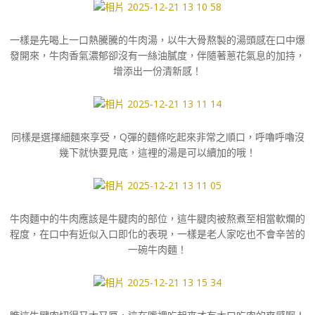
一樣是先喝上一口熱騰騰的牛肉湯，以牛大骨熬製的湯頭感在口中爆
發開來，牛肉香氣濃郁卻沒有一絲油膩度，伴隨著蔥花氣息的加持，
增添出一份清新感！
同樣是選擇細麵來享受，Q彈的麵條吃起來非常之順口，呼嚕呼嚕沒
幾下就快要見底，這裡的湯是可以續加的哦！
牛肉麵中的牛肉應該是牛腱肉的部位，這牛腱肉被熬煮至相當軟爛的
程度，在口中有近似入口即化的表現，一樣是老人家吃也不會辛苦的
一碗牛肉麵！