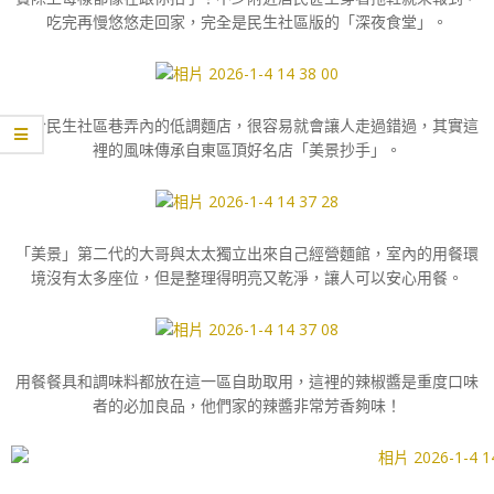
吃完再慢悠悠走回家，完全是民生社區版的「深夜食堂」。
位於民生社區巷弄內的低調麵店，很容易就會讓人走過錯過，其實這
裡的風味傳承自東區頂好名店「美景抄手」。
「美景」第二代的大哥與太太獨立出來自己經營麵館，室內的用餐環
境沒有太多座位，但是整理得明亮又乾淨，讓人可以安心用餐。
用餐餐具和調味料都放在這一區自助取用，這裡的辣椒醬是重度口味
者的必加良品，他們家的辣醬非常芳香夠味！