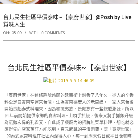
台北民生社區平價泰味~【泰廚世家】@Posh by Live
賞味人生
ON:
05-09
WITH:
0 COMMENTS
台北民生社區平價泰味~【泰廚世家】
「泰廚世家」在這條靜謐悠閒的延壽街上飄香了八年久，迷人的辛香
料全是自雲南空運來台灣，生為雲南德宏人的老闆娘，一家人來台後
開始賣起泰式料理來，因為和擺夷族、景頗族有一些親戚淵源，所以
四年前開始提供家鄉的宴客料理~山頭手抓飯，後來又將手抓飯升級
為氣勢宏偉的孔雀宴，自此成了餐廳內的招牌無菜單料理，想吃就必
須得先向店家預訂方能吃到。百元起跳的平價消費，讓「泰廚世家」
的泰式家常料理在社區內深得人心，每一到周末假日或平日晚餐時