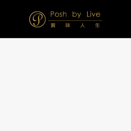
Skip
to
content
Posh
Navigation
Menu
by
Live
賞
味
人