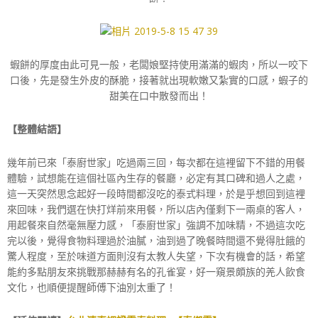
蝦餅的厚度由此可見一般，老闆娘堅持使用滿滿的蝦肉，所以一咬下
口後，先是發生外皮的酥脆，接著就出現軟嫩又紮實的口感，蝦子的
甜美在口中散發而出！
【整體結語】
幾年前已來「泰廚世家」吃過兩三回，每次都在這裡留下不錯的用餐
體驗，試想能在這個社區內生存的餐廳，必定有其口碑和過人之處，
這一天突然思念起好一段時間都沒吃的泰式料理，於是乎想回到這裡
來回味，我們選在快打烊前來用餐，所以店內僅剩下一兩桌的客人，
用起餐來自然毫無壓力感，「泰廚世家」強調不加味精，不過這次吃
完以後，覺得食物料理過於油膩，油到過了晚餐時間還不覺得肚餓的
驚人程度，至於味道方面則沒有太教人失望，下次有機會的話，希望
能約多點朋友來挑戰那赫赫有名的孔雀宴，好一窺景頗族的羌人飲食
文化，也順便提醒師傅下油別太重了！