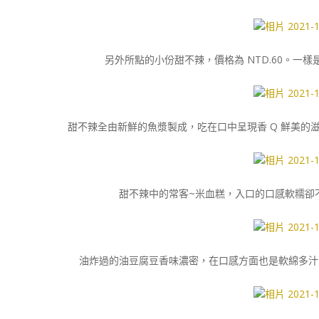
另外所點的小份甜不辣，價格為 NTD.60。一
甜不辣全由新鮮的魚漿製成，吃在口中呈現香 Q 鮮美的
甜不辣中的常客~米血糕，入口的口感軟糯卻不
油炸過的油豆腐豆香味濃密，在口感方面也是軟綿多汁