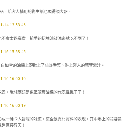
品，給客人抽用的衛生紙也顯得頗大器。
也不會太過高貴，搶手的招牌油飯晚來就吃不到了！
0。白如雪的油粿上頭撒上了些許香菜、淋上迷人的蒜蓉醬汁。
取景，我想應該是東區販賣油粿的代表性攤子了！
形成一種令人舒服的味道，這全是真材實料的表現，其中淋上的蒜蓉醬
味道直接昇天！