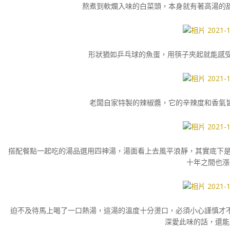
熬煮到軟爛入味的白菜頭，本身就有著高湯的
形狀猶如乒乓球的魚蛋，用筷子夾起就能感受
老闆自家特製的辣椒醬，它的辛辣度和香氣
搭配餐點一起吃的湯品選用四神湯，湯面看上去風平浪靜，其實底下是精
十年之間也漲
迫不及待馬上喝了一口熱湯，這湯的溫度十分燙口，必須小心謹慎才
深愛此味的話，還能