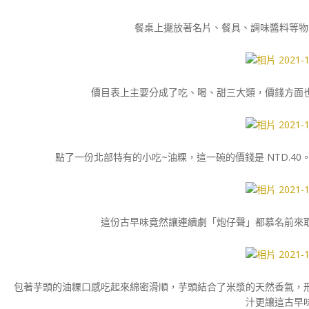
餐桌上擺放著名片、餐具、調味醬料等物
價目表上主要分成了吃、喝、甜三大類，價錢方面
點了一份北部特有的小吃~油粿，這一碗的價錢是 NTD.4
這份古早味竟然讓連續劇「炮仔聲」都慕名前來
包著芋頭的油粿口感吃起來綿密滑順，芋頭結合了米漿的天然香氣，
汁更讓這古早