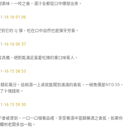
甜美味，一咬之後，湯汁全都從口中爆發出來。
到它的 Q 彈，吃在口中自然也是彈牙芳香。
皆具備，絕對能滿足喜愛吃辣的重口味客人。
彩萬分，這碗湯一上桌就能聞到滿滿的香氣，一碗售價是NTD.55，
了十塊錢有。
不會被燙到，一口一口啜著品嚐，享受著湯中當歸藥酒之香氣，如果你
囑咐老闆多加一點。