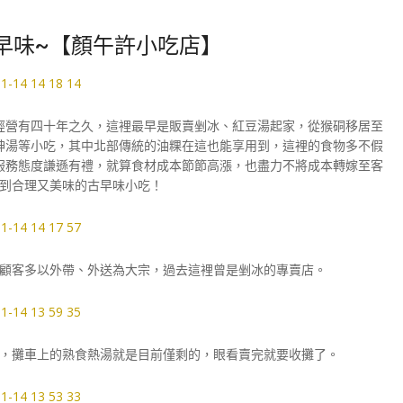
早味~【顏午許小吃店】
經營有四十年之久，這裡最早是販賣剉冰、紅豆湯起家，從猴硐移居至
神湯等小吃，其中北部傳統的油粿在這也能享用到，這裡的食物多不假
服務態度謙遜有禮，就算食材成本節節高漲，也盡力不將成本轉嫁至客
到合理又美味的古早味小吃！
顧客多以外帶、外送為大宗，過去這裡曾是剉冰的專賣店。
，攤車上的熟食熱湯就是目前僅剩的，眼看賣完就要收攤了。