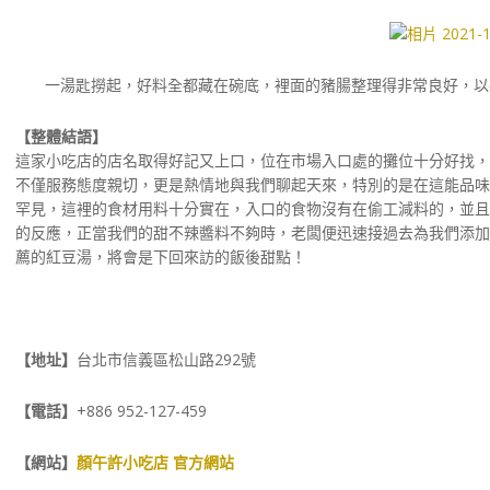
一湯匙撈起，好料全都藏在碗底，裡面的豬腸整理得非常良好，以
【整體結語】
這家小吃店的店名取得好記又上口，位在市場入口處的攤位十分好找，
不僅服務態度親切，更是熱情地與我們聊起天來，特別的是在這能品味
罕見，這裡的食材用料十分實在，入口的食物沒有在偷工減料的，並且
的反應，正當我們的甜不辣醬料不夠時，老闆便迅速接過去為我們添加
薦的紅豆湯，將會是下回來訪的飯後甜點！
【地址】
台北市信義區松山路292號
【電話】
+886 952-127-459
【網站】
顏午許小吃店 官方網站