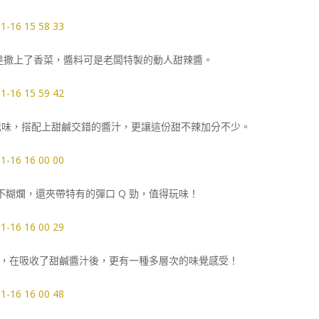
樣是撒上了香菜，醬料可是老闆特製的動人甜辣醬。
滋味，搭配上甜鹹交錯的醬汁，更讓這份甜不辣加分不少。
糊爛，還夾帶特有的彈口 Q 勁，值得玩味！
，在吸收了甜鹹醬汁後，更有一種多層次的味覺感受！