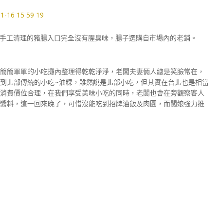
手工清理的豬腸入口完全沒有腥臭味，腸子選購自市場內的老鋪。
簡簡單單的小吃攤內整理得乾乾淨淨，老闆夫妻倆人總是笑臉常在，
到北部傳統的小吃~油粿，雖然說是北部小吃，但其實在台北也是相當
消費價位合理，在我們享受美味小吃的同時，老闆也會在旁觀察客人
醬料，這一回來晚了，可惜沒能吃到招牌油飯及肉圓，而闆娘強力推