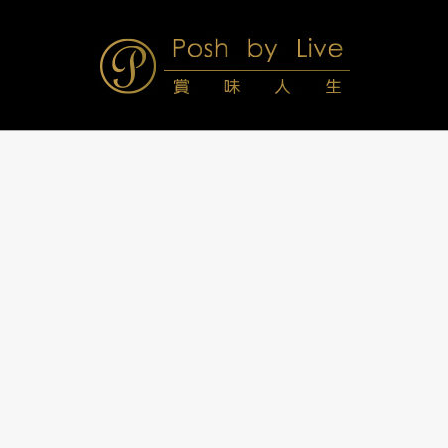
Skip
to
content
Posh
Navigation
Menu
by
Live
賞
味
人