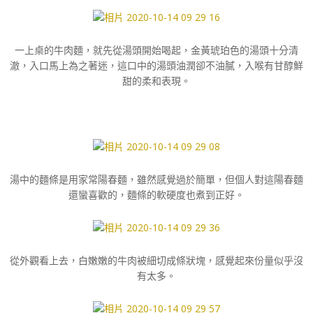
一上桌的牛肉麵，就先從湯頭開始喝起，金黃琥珀色的湯頭十分清
澈，入口馬上為之著迷，這口中的湯頭油潤卻不油膩，入喉有甘醇鮮
甜的柔和表現。
湯中的麵條是用家常陽春麵，雖然感覺過於簡單，但個人對這陽春麵
還蠻喜歡的，麵條的軟硬度也煮到正好。
從外觀看上去，白嫩嫩的牛肉被細切成條狀塊，感覺起來份量似乎沒
有太多。