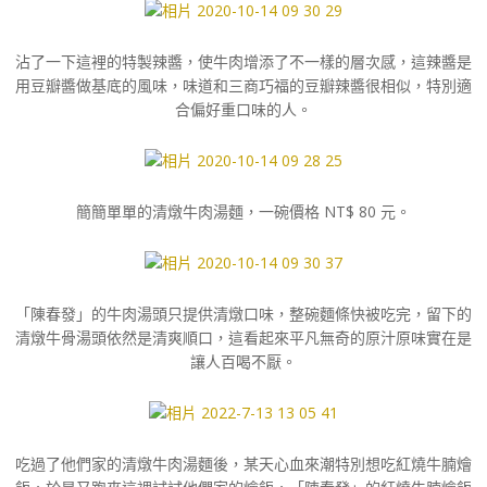
沾了一下這裡的特製辣醬，使牛肉增添了不一樣的層次感，這辣醬是
用豆瓣醬做基底的風味，味道和三商巧福的豆瓣辣醬很相似，特別適
合偏好重口味的人。
簡簡單單的清燉牛肉湯麵，一碗價格 NT$ 80 元。
「陳春發」的牛肉湯頭只提供清燉口味，整碗麵條快被吃完，留下的
清燉牛骨湯頭依然是清爽順口，這看起來平凡無奇的原汁原味實在是
讓人百喝不厭。
吃過了他們家的清燉牛肉湯麵後，某天心血來潮特別想吃紅燒牛腩燴