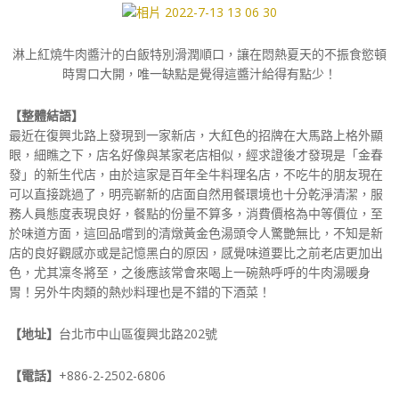
淋上紅燒牛肉醬汁的白飯特別滑潤順口，讓在悶熱夏天的不振食慾頓
時胃口大開，唯一缺點是覺得這醬汁給得有點少！
【整體結語】
最近在復興北路上發現到一家新店，大紅色的招牌在大馬路上格外顯
眼，細瞧之下，店名好像與某家老店相似，經求證後才發現是「金春
發」的新生代店，由於這家是百年全牛料理名店，不吃牛的朋友現在
可以直接跳過了，明亮嶄新的店面自然用餐環境也十分乾淨清潔，服
務人員態度表現良好，餐點的份量不算多，消費價格為中等價位，至
於味道方面，這回品嚐到的清燉黃金色湯頭令人驚艷無比，不知是新
店的良好觀感亦或是記憶黑白的原因，感覺味道要比之前老店更加出
色，尤其凜冬將至，之後應該常會來喝上一碗熱呼呼的牛肉湯暖身
胃！另外牛肉類的熱炒料理也是不錯的下酒菜！
【地址】
台北市中山區復興北路202號
【電話】
+886-2-2502-6806