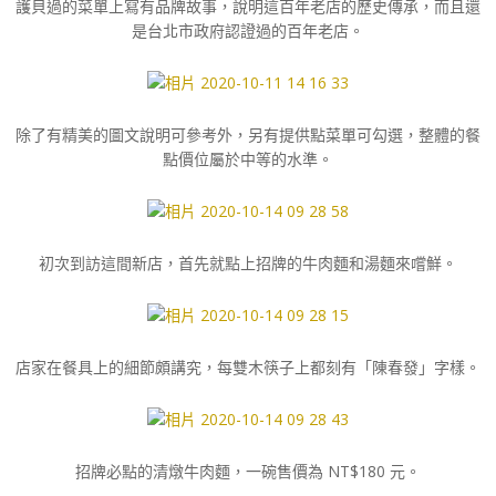
護貝過的菜單上寫有品牌故事，說明這百年老店的歷史傳承，而且還
是台北市政府認證過的百年老店。
除了有精美的圖文說明可參考外，另有提供點菜單可勾選，整體的餐
點價位屬於中等的水準。
初次到訪這間新店，首先就點上招牌的牛肉麵和湯麵來嚐鮮。
店家在餐具上的細節頗講究，每雙木筷子上都刻有「陳春發」字樣。
招牌必點的清燉牛肉麵，一碗售價為 NT$180 元。