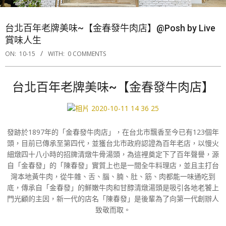
台北百年老牌美味~【金春發牛肉店】@Posh by Live
賞味人生
ON:
10-15
WITH:
0 COMMENTS
台北百年老牌美味~【金春發牛肉店】
發跡於1897年的「金春發牛肉店」，在台北市飄香至今已有123個年
頭，目前已傳承至第四代，並獲台北市政府認證為百年老店，以慢火
細燉四十八小時的招牌清燉牛骨湯頭，為這裡奠定下了百年聲譽，源
自「金春發」的「陳春發」實質上也是一間全牛料理店，並且主打台
灣本地黃牛肉，從牛雜、舌、腦、腩、肚、筋、肉都能一味通吃到
底，傳承自「金春發」的鮮嫩牛肉和甘醇清燉湯頭是吸引各地老饕上
門光顧的主因，新一代的店名「陳春發」是後輩為了向第一代創辦人
致敬而取。