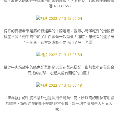
飯，於是又跑來這裡試試他們家的燴飯，「陳春發」的紅燒牛腩燴飯
一客 NTD.155。
從它的賣相看來是屬於很經典的牛腩燴飯，就跟小時候吃到的燴飯模
樣差不多！燴牛肉中加了紅白蘿蔔一起燉煮！這時，忽然看到盤子破
了一個角，這容器應該不要再用了吧！老闆！
至於牛肉燴飯中的綠色配菜則是以青花菜來搭配，由無數小花蕾集合
而成的花球，吃起來帶有顆粒的口感！
「陳春發」的牛腩不意外也是採用台灣黃牛肉，所以肉的部位有明顯
的嚼勁，筋與油花的部分則是非常柔嫩，每一塊牛腩都是大片又入
味！