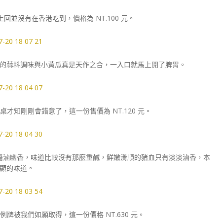
回並沒有在香港吃到，價格為 NT.100 元。
的蒜料調味與小黃瓜真是天作之合，一入口就馬上開了脾胃。
知剛剛會錯意了，這一份售價為 NT.120 元。
醬滷幽香，味道比較沒有那麼重鹹，鮮嫩滑順的豬血只有淡淡滷香，本
顯的味道。
被我們如願取得，這一份價格 NT.630 元。