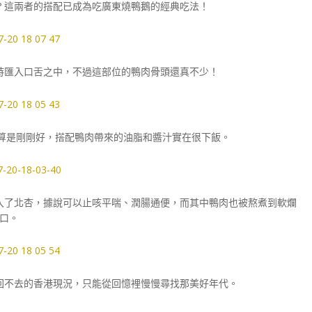
? 這兩者的搭配已成為吃廣東燒鴨鵝的經典吃法！
時匯入口舌之中，不過這部位的鴨肉骨頭還真不少！
煮到算是剛剛好，搭配鴨肉帶來的油脂和醬汁實在很下飯。
入了北杏，據說可以止咳平喘、潤腸通便，而其中鴨肉也被熬煮到軟爛
口。
回不去的香港現況，只能從回憶裡慢慢尋找那美好年代。