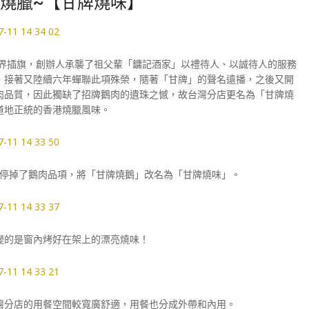
級燒臘~【甘牌燒味】
燒臘界插旗，創辦人承襲了祖父輩「鏞記酒家」以禮待人、以誠待人的服務
，接著又陸續六年蟬聯此項殊榮，隨著「甘牌」的聲名遠播，之後又開
肉品質，因此獨缺了招牌鵝肉的遺珠之憾，故台灣分店更名為「甘牌燒
道地正統的香港燒臘風味。
停掉了鵝肉品項，將「甘牌燒鵝」改名為「甘牌燒味」。
變的是窗內烤好在架上的漂亮燒味！
灣分店的用餐空間較寬廣舒適，用餐也分成外帶和內用。