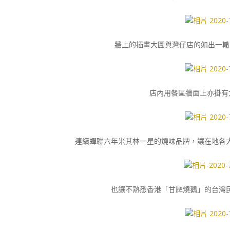
牆上的插畫大圖與灣仔店的如出一轍
店內用餐區牆面上亦掛有大
連續蟬聯六年米其林一星的燒味品牌，讓在地各
也讓不熟悉香港「甘牌燒鵝」的台灣