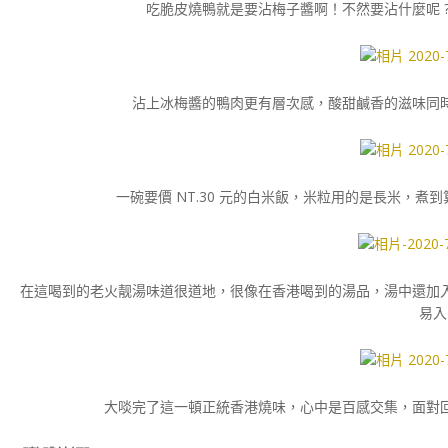
吃脆皮燒鴨就是要沾梅子醬啊！不然要沾什麼呢 
沾上冰梅醬的鴨肉更有層次感，酸甜鹹香的滋味同
一碗要價 NT.30 元的白米飯，米粒用的是長米，
在這喝到的老火靓湯味道很道地，很像在香港喝到的湯品，湯中還加
易入
大啖完了這一頓正統香港燒味，心中是百感交集，面對