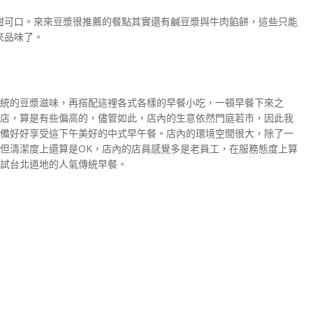
甜可口。來來豆漿很推薦的餐點其實還有鹹豆漿與牛肉餡餅，這些只能
來品味了。
統的豆漿滋味，再搭配這裡各式各樣的早餐小吃，一頓早餐下來之
店，算是有些偏高的，儘管如此，店內的生意依然門庭若市，因此我
備好好享受這下午美好的中式早午餐。店內的環境空間很大，除了一
但清潔度上還算是OK，店內的店員感覺多是老員工，在服務態度上算
試台北道地的人氣傳統早餐。