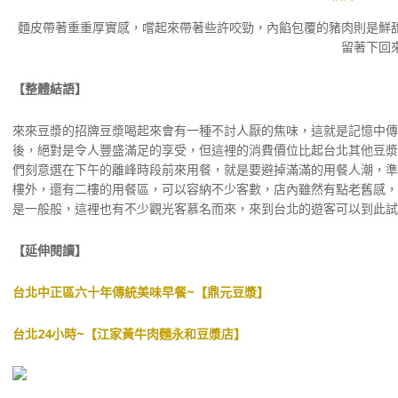
麵皮帶著重重厚實感，嚐起來帶著些許咬勁，內餡包覆的豬肉則是鮮
留著下回
【整體結語】
來來豆漿的招牌豆漿喝起來會有一種不討人厭的焦味，這就是記憶中傳
後，絕對是令人豐盛滿足的享受，但這裡的消費價位比起台北其他豆漿
們刻意選在下午的離峰時段前來用餐，就是要避掉滿滿的用餐人潮，準
樓外，還有二樓的用餐區，可以容納不少客數，店內雖然有點老舊感，
是一般般，這裡也有不少觀光客慕名而來，來到台北的遊客可以到此試
【延伸閱讀】
台北中正區六十年傳統美味早餐~【鼎元豆漿】
台北24小時~【江家黃牛肉麵永和豆漿店】