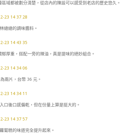
檯區域都被劃分清楚，從店內的陳設可以感受到老店的歷史悠久。
林總總的調味醬料。
濃郁厚重，搭配一旁的辣油，真是提味的絕妙組合。
兩片，台幣 36 元。
入口後口感偏乾，但在份量上算是挺大的。
蘿蔔糕的味道完全提升起來。