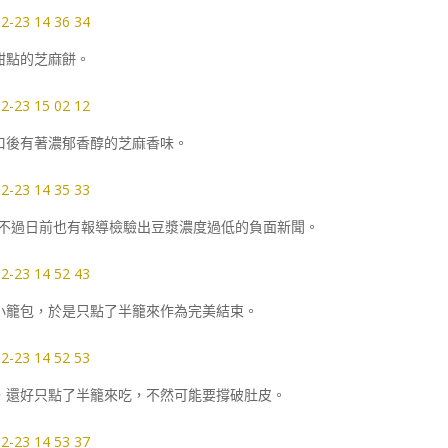
甜點的芝麻餅。
口後有著濃郁香醇的芝麻香味。
，不過日前也有報導檢驗出豆漿濃度過低的負面新聞。
小籠包，於是只點了半籠來作為完美結束。
，還好只點了半籠來吃，不然可能要撐破肚皮。