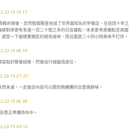
尹清楓命案後，忽然陰錯陽差地成了世界最知名的早餐店，在這四十年之
海峽對岸更有多達一百二十間之多的分店據點，未來更考慮擴點至美國
，感受一下最樸實親民的道地滋味，而且還是二十四小時美味不打烊。
餐區點好餐後結帳，然後自行端盤找座位。
依然未減，一走進店內就可以聞到熱騰騰的豆漿燒餅味。
豆漿正準備待命中。