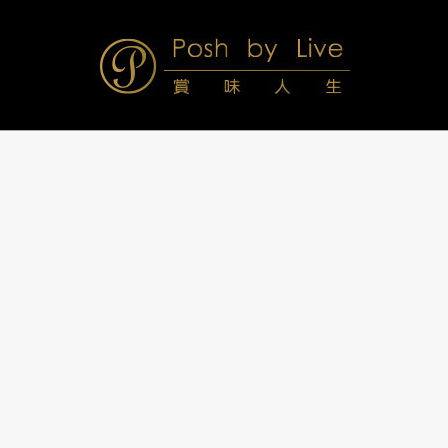
Skip
to
content
Posh
Navigation
Menu
by
Live
賞
味
人