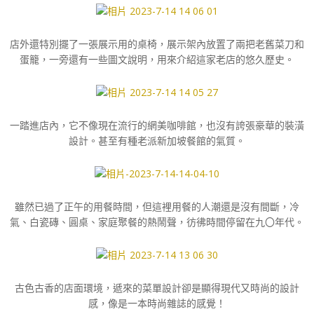
店外還特別擺了一張展示用的桌椅，展示架內放置了兩把老舊菜刀和
蛋籠，一旁還有一些圖文說明，用來介紹這家老店的悠久歷史。
一踏進店內，它不像現在流行的網美咖啡館，也沒有誇張豪華的裝潢
設計。甚至有種老派新加坡餐館的氣質。
雖然已過了正午的用餐時間，但這裡用餐的人潮還是沒有間斷，冷
氣、白瓷磚、圓桌、家庭聚餐的熱鬧聲，彷彿時間停留在九〇年代。
古色古香的店面環境，遞來的菜單設計卻是顯得現代又時尚的設計
感，像是一本時尚雜誌的感覺！