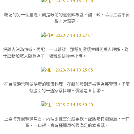
黎記的另一個靈魂，則是眼前的這個辣椒醬。酸、辣、蒜香三者平衡
得非常漂亮。
把雞肉沾滿辣椒，再配上一口雞飯，那種刺激感會瞬間讓人理解，為
什麼新加坡人願意為了一盤雞飯排隊半小時。
在台灣通常叫做烘蛋的雞蛋料理，在新加坡則是被稱為芙蓉蛋，多麼
有畫面的一道家常料理。價錢是 6 新幣。
上桌時外層微微焦香，內裡卻像雲朵般柔軟。配飯吃特別過癮，一口
蛋、一口飯，會有種簡單卻很滿足的幸福感。