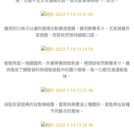
湯，份量十足又充滿儀式感。這份套餐價格是 11 新幣。
雞肉的口味可以讓你選擇白斬雞或燒雞，雞肉鮮嫩多汁，尤其燒雞外
皮微脆、肉質依然保持細緻口感。
輕輕夾起一塊雞腿肉，外層帶著微微焦香，裡頭卻依然鮮嫩多汁。雞
肉吸收了醃製香料與燒製過程中的醬汁精華，每一口都充滿濃郁風
味。
搭配店家經典的自製辣椒醬、薑蓉與黑醬油三種醬料，更能帶出各種
不同層次的風味。