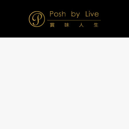
Skip
to
content
Posh
Navigation
Menu
by
Live
賞
味
人