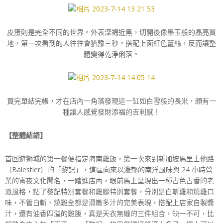
皮蛋則是完全不同的世界。外表深褐近黑，切開後像墨玉般的晶亮質
地，第一次看到的人往往會猶豫三秒。搭配上面紅色薑絲，反而讓整
體變得乾淨俐落。
買完單結完帳，才在店內一角落發現這一缸如白雪般的長米，頗有一
種讓人感覺發財添福的吉利感！
【整體結語】
首回遊獅城的第一餐便指定海南雞飯，第一次來到新加坡馬里士他路
（Balestier）的「黎記」，這區向來以濃郁的南洋風味與 24 小時營
業的宵夜文化聞名，一踏進店內，眼前馬上呈現出一種古色古香的老
派風格，點了黎記特別套餐和雞腿特別套餐，分別是白斬雞和燒雞口
味，不管白斬、燒雞全都是滑嫩多汁的完美表現，搭配上店家自製醬
汁，還有油香四溢的雞飯，真是天衣無縫的三件組合，缺一不可，比