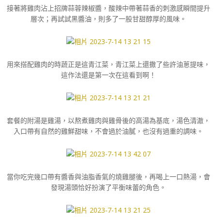
接著將雞肉沾上招牌蒜蓉辣椒醬，酸辣中帶著蒜香的刺激感瞬間提升
層次；再試試黑醬油，則多了一股甘甜醇厚的風味。
用來搭配雞肉的時蔬正是這青江菜，青江菜上還撒了些許油蔥提味，
這作法還是第一次在這看到啊！
套餐的附湯是雞湯，以熬煮雞肉與雞骨後的高湯為基底，湯色清澈，
入口帶有自然的雞鮮甜味，不會過於油膩，也沒有過重的調味。
當你吃完幾口帶有醬香與油脂香氣的燒雞腿後，再喝上一口熱湯，會
發現湯頭恰好扮演了平衡味蕾的角色。