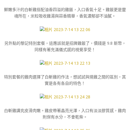
鮮嫩多汁的白斬雞搭配油香四溢的雞飯，入口香氣十足。雞飯更是靈
魂所在，米粒吸收雞湯與蒜香精華，香氣濃郁卻不油膩。
另外點的黎記特別套餐，這應該就是招牌雞飯了，價錢是 9.8 新幣，
同樣有著充滿儀式感的視覺享受！
特別套餐的雞肉選擇了白斬雞的作法，想試試與燒雞之間的區別，其
實是各有各自的特色！
白斬雞講究皮滑肉嫩。雞皮帶著晶亮光澤，入口有淡淡膠質感，雞肉
則保有水分，不會乾柴。