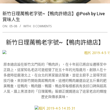
新竹日理萬鴨老字號~【鴨肉許總店】@Posh by Live
賞味人生
ON:
05-08
WITH:
0 COMMENTS
新竹日理萬鴨老字號~【鴨肉許總店】
原本總店設在新竹北門街的「鴨肉許」，在十年前已將店址遷移至中
正路上，這家知名老店可是經營了近五十年的光陰歲月，創辦人在十
多歲時從鹿港北上，在台北的某家飯店幫傭，並從主廚手上習得烹飪
技巧後，來到新竹開始賣起鴨肉來，這裡的鴨肉嚴選自足五斤重的肥
美鴨隻，從鴨肉、鴨肉麵、鴨腸、鴨血等每樣都具有良好口碑與超高
人氣，牆上黑漆漆的「日理萬鴨」匾額正娓娓道出了這家老店的輝煌
歷史與傳承美味。