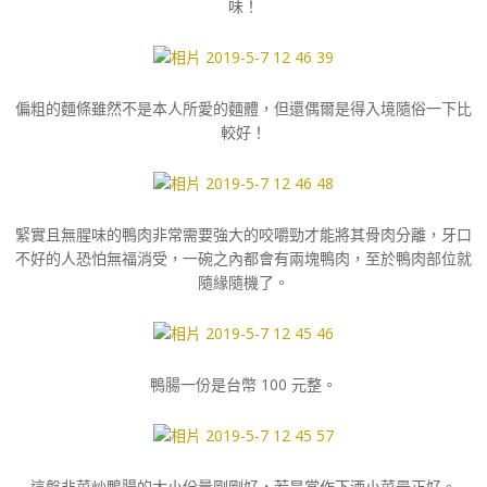
味！
偏粗的麵條雖然不是本人所愛的麵體，但還偶爾是得入境隨俗一下比
較好！
緊實且無腥味的鴨肉非常需要強大的咬嚼勁才能將其骨肉分離，牙口
不好的人恐怕無福消受，一碗之內都會有兩塊鴨肉，至於鴨肉部位就
隨緣隨機了。
鴨腸一份是台幣 100 元整。
這盤韭菜炒鴨腸的大小份量剛剛好，若是當作下酒小菜最正好。