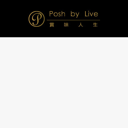
Skip
to
content
Posh
Navigation
Menu
by
Live
賞
味
人