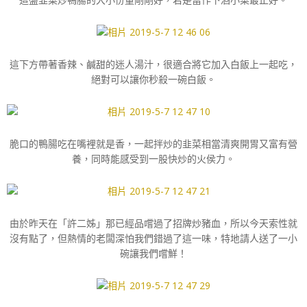
這下方帶著香辣、鹹甜的迷人湯汁，很適合將它加入白飯上一起吃，
絕對可以讓你秒殺一碗白飯。
脆口的鴨腸吃在嘴裡就是香，一起拌炒的韭菜相當清爽開胃又富有營
養，同時能感受到一股快炒的火侯力。
由於昨天在「許二姊」那已經品嚐過了招牌炒豬血，所以今天索性就
沒有點了，但熱情的老闆深怕我們錯過了這一味，特地請人送了一小
碗讓我們嚐鮮！