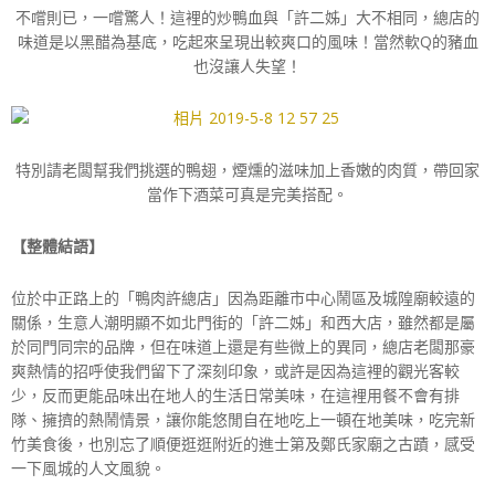
不嚐則已，一嚐驚人！這裡的炒鴨血與「許二姊」大不相同，總店的
味道是以黑醋為基底，吃起來呈現出較爽口的風味！當然軟Q的豬血
也沒讓人失望！
特別請老闆幫我們挑選的鴨翅，煙燻的滋味加上香嫩的肉質，帶回家
當作下酒菜可真是完美搭配。
【整體結語】
位於中正路上的「鴨肉許總店」因為距離市中心鬧區及城隍廟較遠的
關係，生意人潮明顯不如北門街的「許二姊」和西大店，雖然都是屬
於同門同宗的品牌，但在味道上還是有些微上的異同，總店老闆那豪
爽熱情的招呼使我們留下了深刻印象，或許是因為這裡的觀光客較
少，反而更能品味出在地人的生活日常美味，在這裡用餐不會有排
隊、擁擠的熱鬧情景，讓你能悠閒自在地吃上一頓在地美味，吃完新
竹美食後，也別忘了順便逛逛附近的進士第及鄭氏家廟之古蹟，感受
一下風城的人文風貌。