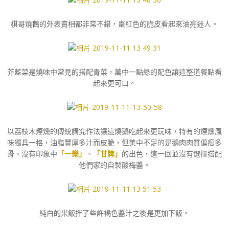
棋哥燒鵝的外表賣相都非常不錯，棗紅色的脆皮看起來油亮迷人。
芥藍菜是燒味中常見的搭配青菜，萬中一點綠的配色讓這整道餐點看
起來更可口。
以荔枝木煙燻的傳統講究作法讓這燒鵝吃起來更玩味，特有的煙燻風
味獨具一格，油脂豐厚多汁而皮脆，但美中不足的是鵝肉肉質偏瘦多
骨，沒有印象中
「一樂」
、
「甘牌」
的出色，這一回並沒有選擇搭配
他們家的自製酸梅醬。
純白的米飯拌了些許褐色醬汁之後是更加下飯。