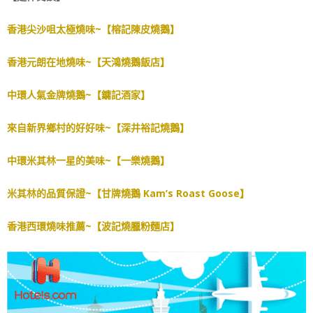
香港尖沙咀太極燒味~【榕記陳皮燒鵝】
香港元朗在地燒味~【天鴻燒鵝飯店】
中環人氣金牌燒鵝~【鏞記酒家】
來自新界鄉村的好好味~【深井裕記燒鵝】
中環米其林一星的美味~【一樂燒鵝】
米其林的品質保證~【甘牌燒鵝 Kam’s Roast Goose】
香港西環燒味推薦~【波記燒臘粉麵店】