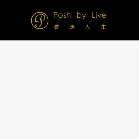
Skip
to
content
Posh
Navigation
Menu
by
Live
賞
味
人