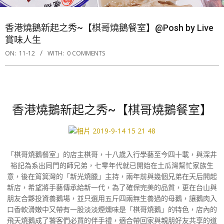
香港燒鵝新起之秀~【棋哥燒鵝餐室】@Posh by Live
賞味人生
ON:
11-12
WITH:
0 COMMENTS
香港燒鵝新起之秀~【棋哥燒鵝餐室】
「棋哥燒鵝餐室」的店主棋哥，十八歲入行學藝至今四十載，與深井
裕記為系出同門的師兄弟，七零年代就已開始在土瓜灣幫忙家族生
意，後在筲箕灣的「新光燒臘」主持，兩年前與幾個兄弟在天后開起
新店，希望將手藝傳承給新一代，為了確保完美的品質，更在台山與
朋友合夥投資養鵝場，並只選用五斤四兩無生養過的母鵝，讓鵝肉入
口香軟滑嫩中又帶有一股淡淡煙燻味是「棋哥燒鵝」的特色，店內的
飛天燒鵝成了饕客們必買的伴手禮，適合帶回家與親朋好友共享的道