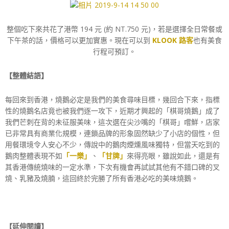
整個吃下來共花了港幣 194 元 (約 NT.750 元)，若是選擇全日常餐或
下午茶的話，價格可以更加實惠。現在可以到
KLOOK 路客
也有美食
行程可預訂。
【整體結語】
每回來到香港，燒鵝必定是我們的美食尋味目標，幾回合下來，指標
性的燒鵝名店竟也被我們逐一攻下，近期才興起的「棋哥燒鵝」成了
我們芒刺在背的未征服美味，這次選在尖沙嘴的「棋哥」嚐鮮，店家
已非常具有商業化規模，連鎖品牌的形象固然缺少了小店的個性，但
用餐環境令人安心不少，傳說中的鵝肉煙燻風味獨特，但當天吃到的
鵝肉整體表現不如
「一樂」
、
「甘牌」
來得亮眼，雖說如此，還是有
其香港傳統燒味的一定水準，下次有機會再試試其他有不錯口碑的叉
燒、乳豬及燒腩，這回終於完勝了所有香港必吃的美味燒鵝。
【延伸閱讀】