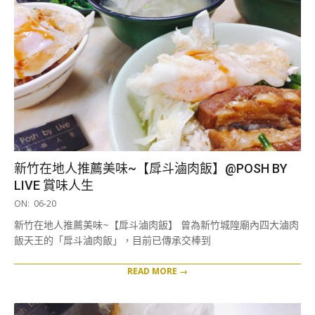
新竹在地人推薦美味~【戽斗滷肉飯】@POSH BY
LIVE 賞味人生
2019-
ON:
06-20
06-
新竹在地人推薦美味~【戽斗滷肉飯】 曾為新竹城隍廟內四大滷肉
20
飯天王的「戽斗滷肉飯」，目前已傳承交棒到
READ MORE →