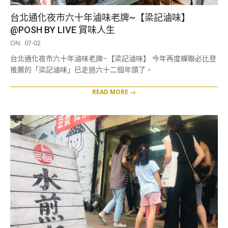
台北通化夜市六十年滷味老牌~【梁記滷味】
@POSH BY LIVE 賞味人生
2019-
ON:
07-02
07-
台北通化夜市六十年滷味老牌~【梁記滷味】 今年再度蟬聯必比登
02
推薦的「梁記滷味」已走過六十二個年頭了，
READ MORE →