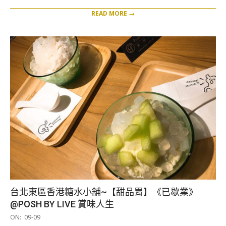
READ MORE →
台北東區香港糖水小舖~【甜品胃】《已歇業》
@POSH BY LIVE 賞味人生
2019-
ON:
09-09