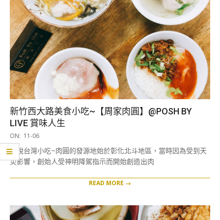
新竹西大路美食小吃~【周家肉圓】@POSH BY
LIVE 賞味人生
2019-
ON:
11-06
11-
據說台灣小吃~肉圓的發源地始於彰化北斗地區，當時因為受到天
06
災影響，創始人受神明降駕指示而開始創造出肉
READ MORE →