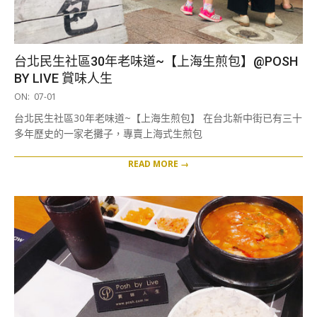
台北民生社區30年老味道~【上海生煎包】@POSH
BY LIVE 賞味人生
2019-
ON:
07-01
07-
台北民生社區30年老味道~【上海生煎包】 在台北新中街已有三十
01
多年歷史的一家老攤子，專賣上海式生煎包
READ MORE →