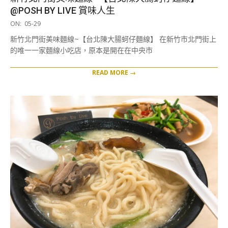
@POSH BY LIVE 賞味人生
2019-
ON:
05-29
05-
新竹北門街美味麵線~【台北陳大腸蚵仔麵線】 在新竹市北門街上
29
的唯一一家麵線小吃店，原本是開在在中央市
READ MORE →