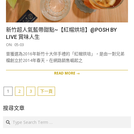
新竹超人氣藍帶甜點~【紅帽烘培】@POSH BY
LIVE 賞味人生
2019-
ON:
05-03
05-
曾獲選為2016年新竹十大伴手禮的「紅帽烘培」，是由一對兄弟
03
檔創立於2014年春天，在網路銷售崛起之
READ MORE →
文
1
2
3
下一頁
章
分
搜尋文章
頁
Search