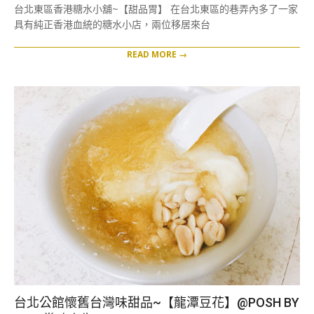
09-
台北東區香港糖水小舖~【甜品胃】 在台北東區的巷弄內多了一家
09
具有純正香港血統的糖水小店，兩位移居來台
READ MORE →
台北公館懷舊台灣味甜品~【龍潭豆花】@POSH BY