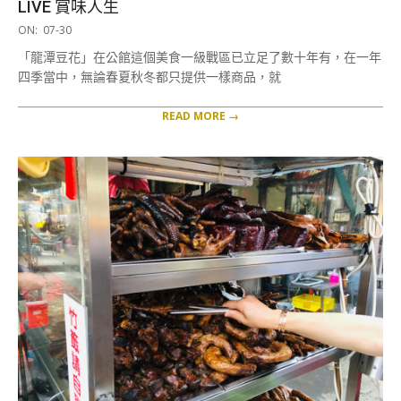
LIVE 賞味人生
2019-
ON:
07-30
07-
「龍潭豆花」在公館這個美食一級戰區已立足了數十年有，在一年
30
四季當中，無論春夏秋冬都只提供一樣商品，就
READ MORE →