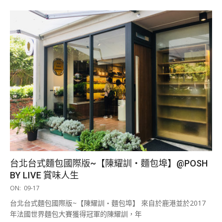
台北台式麵包國際版~【陳耀訓・麵包埠】@POSH
BY LIVE 賞味人生
2019-
ON:
09-17
09-
台北台式麵包國際版~【陳耀訓・麵包埠】 來自於鹿港並於2017
17
年法國世界麵包大賽獲得冠軍的陳耀訓，年