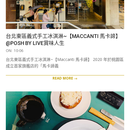
台北東區義式手工冰淇淋~【MACCANTI 馬卡諦】
@POSH BY LIVE賞味人生
2022-
ON:
10-06
10-
台北東區義式手工冰淇淋~【Maccanti 馬卡諦】 2020 年於桃園區
06
成立首家旗艦店的「馬卡諦義
READ MORE →