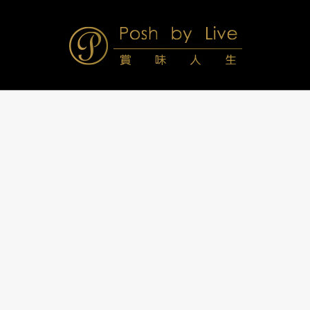
Skip
to
content
Posh
Navigation
Menu
by
Live
賞
味
人