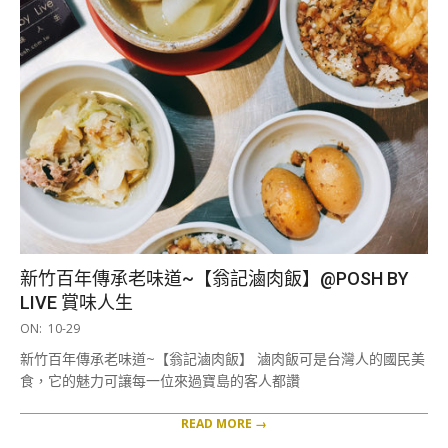
新竹百年傳承老味道~【翁記滷肉飯】@POSH BY
LIVE 賞味人生
2019-
ON:
10-29
10-
新竹百年傳承老味道~【翁記滷肉飯】 滷肉飯可是台灣人的國民美
29
食，它的魅力可讓每一位來過寶島的客人都讚
READ MORE →