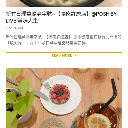
新竹日理萬鴨老字號~【鴨肉許總店】@POSH BY
LIVE 賞味人生
2019-
ON:
05-08
05-
新竹日理萬鴨老字號~【鴨肉許總店】 原本總店設在新竹北門街的
08
「鴨肉許」，在十年前已將店址遷移至中正路
READ MORE →