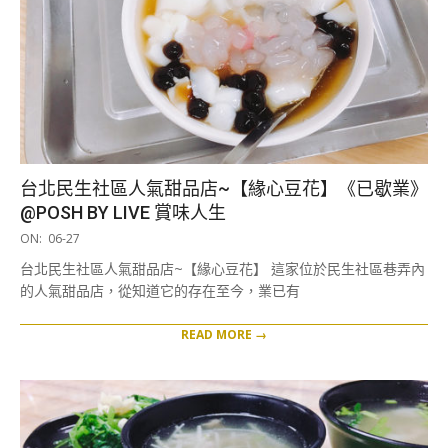
台北民生社區人氣甜品店~【緣心豆花】《已歇業》
@POSH BY LIVE 賞味人生
2019-
ON:
06-27
06-
台北民生社區人氣甜品店~【緣心豆花】 這家位於民生社區巷弄內
27
的人氣甜品店，從知道它的存在至今，業已有
READ MORE →