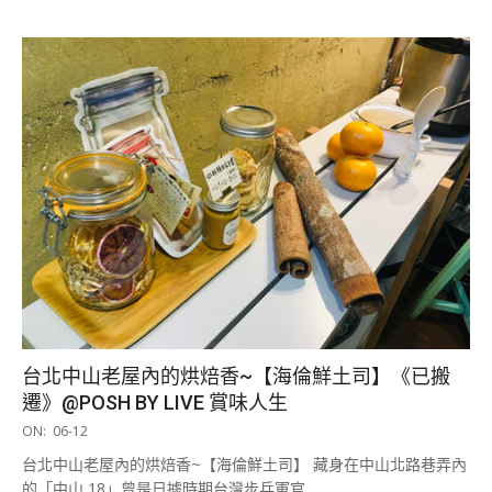
台北中山老屋內的烘焙香~【海倫鮮土司】《已搬
遷》@POSH BY LIVE 賞味人生
2019-
ON:
06-12
06-
台北中山老屋內的烘焙香~【海倫鮮土司】 藏身在中山北路巷弄內
12
的「中山 18」曾是日據時期台灣步兵軍官