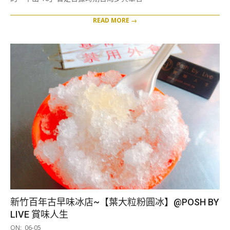
READ MORE →
新竹百年古早味冰店~【葉大粒粉圓冰】@POSH BY
LIVE 賞味人生
2019-
ON:
06-05