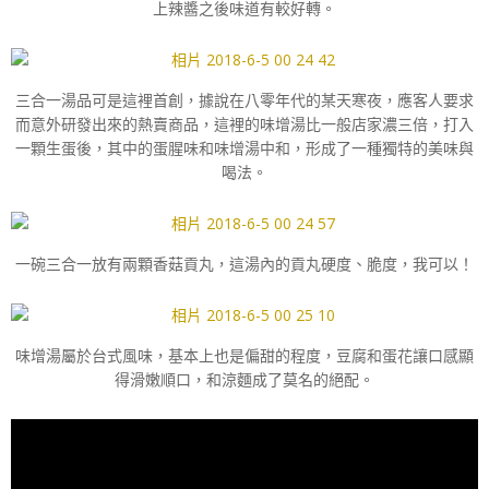
上辣醬之後味道有較好轉。
三合一湯品可是這裡首創，據說在八零年代的某天寒夜，應客人要求
而意外研發出來的熱賣商品，這裡的味增湯比一般店家濃三倍，打入
一顆生蛋後，其中的蛋腥味和味增湯中和，形成了一種獨特的美味與
喝法。
一碗三合一放有兩顆香菇貢丸，這湯內的貢丸硬度、脆度，我可以！
味增湯屬於台式風味，基本上也是偏甜的程度，豆腐和蛋花讓口感顯
得滑嫩順口，和涼麵成了莫名的絕配。