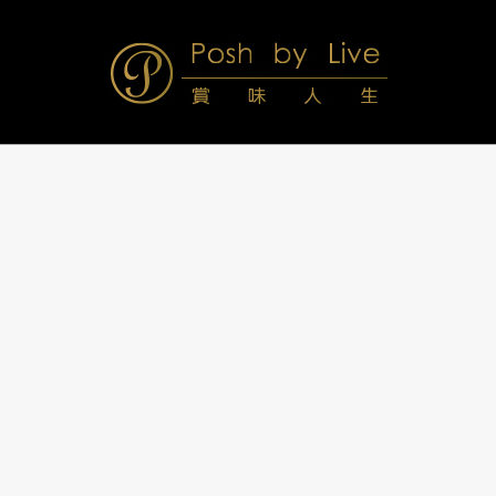
Skip
to
content
Posh
Navigation
Menu
by
Live
賞
味
人