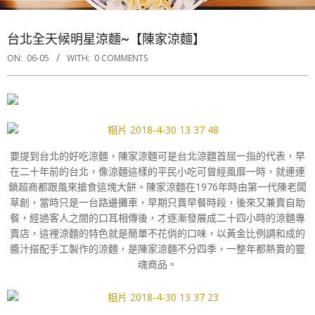
台北全天候明星涼麵~【陳家涼麵】
ON:
06-05
WITH:
0 COMMENTS
要提到台北的好吃涼麵，陳家涼麵可是台北涼麵首屈一指的代表，早
在二十年前的台北，像涼麵這樣的平民小吃可曾經風靡一時，就連連
鎖超商都跟風來搶食這塊大餅。陳家涼麵在1976年時由第一代陳老闆
草創，當時只是一台路邊攤車，早期只賣早餐時段，後來又兼賣自助
餐，經過客人之間的口耳相傳後，才逐漸發展成二十四小時的涼麵專
賣店，這裡涼麵的特色就是簡單不花俏的口味，以黃金比例調和成的
醬汁搭配手工製作的涼麵，是陳家涼麵不分四季，一整年都熱賣的靈
魂商品。