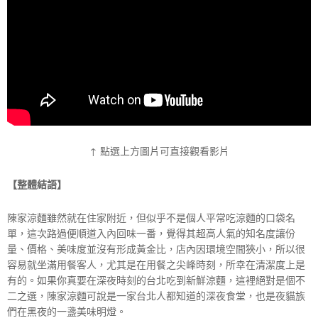
↑ 點選上方圖片可直接觀看影片
【整體結語】
陳家涼麵雖然就在住家附近，但似乎不是個人平常吃涼麵的口袋名
單，這次路過便順道入內回味一番，覺得其超高人氣的知名度讓份
量、價格、美味度並沒有形成黃金比，店內因環境空間狹小，所以很
容易就坐滿用餐客人，尤其是在用餐之尖峰時刻，所幸在清潔度上是
有的。如果你真要在深夜時刻的台北吃到新鮮涼麵，這裡絕對是個不
二之選，陳家涼麵可說是一家台北人都知道的深夜食堂，也是夜貓族
們在黑夜的一盞美味明燈。