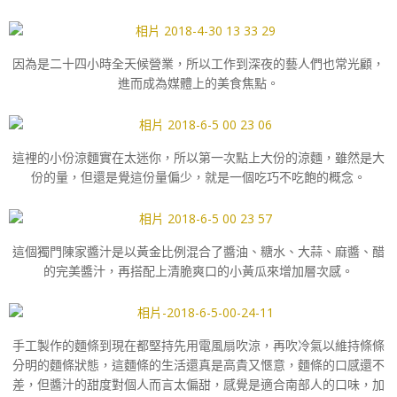
因為是二十四小時全天候營業，所以工作到深夜的藝人們也常光顧，
進而成為媒體上的美食焦點。
這裡的小份涼麵實在太迷你，所以第一次點上大份的涼麵，雖然是大
份的量，但還是覺這份量偏少，就是一個吃巧不吃飽的概念。
這個獨門陳家醬汁是以黃金比例混合了醬油、糖水、大蒜、麻醬、醋
的完美醬汁，再搭配上清脆爽口的小黃瓜來增加層次感。
手工製作的麵條到現在都堅持先用電風扇吹涼，再吹冷氣以維持條條
分明的麵條狀態，這麵條的生活還真是高貴又愜意，麵條的口感還不
差，但醬汁的甜度對個人而言太偏甜，感覺是適合南部人的口味，加