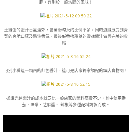
脆，有別於一般坊間的風味！
土雞蛋的蛋汁香氣濃郁，番薯粉勾芡的比例不多，同時還能感受到青
菜的爽脆口感及豬油香氣，最後鹹香帶甜辣的靈魂醬汁做最完美的收
尾！
可別小看這一鍋內的紅色醬汁，這可是店家獨家調配的鎮店寶物啊！
據說光這醬汁的成本就要比一般店家的醬料高貴不少，其中使用番
茄、味噌、芝麻醬、 辣椒等多種配料調製而成。