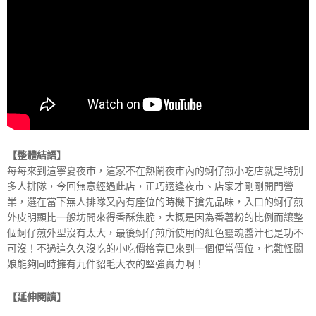
【整體結語】
每每來到這寧夏夜市，這家不在熱鬧夜市內的蚵仔煎小吃店就是特別
多人排隊，今回無意經過此店，正巧適逢夜市、店家才剛剛開門營
業，選在當下無人排隊又內有座位的時機下搶先品味，入口的蚵仔煎
外皮明顯比一般坊間來得香酥焦脆，大概是因為番薯粉的比例而讓整
個蚵仔煎外型沒有太大，最後蚵仔煎所使用的紅色靈魂醬汁也是功不
可沒！不過這久久沒吃的小吃價格竟已來到一個便當價位，也難怪闆
娘能夠同時擁有九件貂毛大衣的堅強實力啊！
【延伸閱讀】