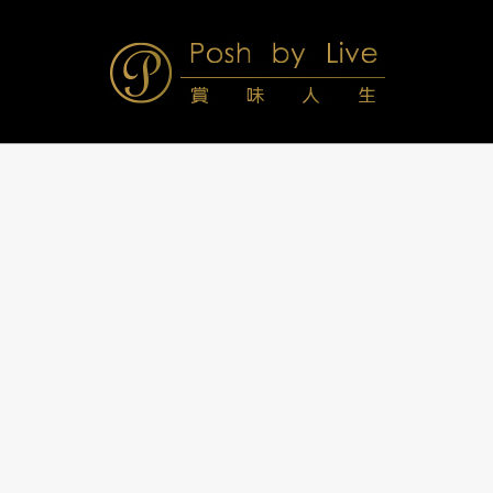
Skip
to
content
Posh
Navigation
Menu
by
Live
賞
味
人