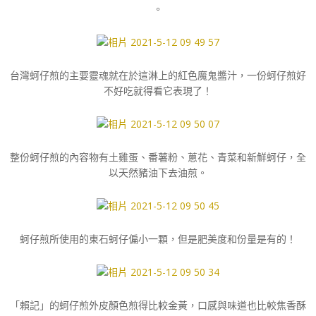
。
台灣蚵仔煎的主要靈魂就在於這淋上的紅色魔鬼醬汁，一份蚵仔煎好
不好吃就得看它表現了！
整份蚵仔煎的內容物有土雞蛋、番薯粉、蔥花、青菜和新鮮蚵仔，全
以天然豬油下去油煎。
蚵仔煎所使用的東石蚵仔偏小一顆，但是肥美度和份量是有的！
「賴記」的蚵仔煎外皮顏色煎得比較金黃，口感與味道也比較焦香酥