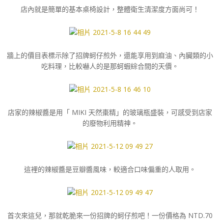
店內就是簡單的基本桌椅設計，整體衛生清潔度方面尚可！
牆上的價目表標示除了招牌蚵仔煎外，還能享用到麻油、內臟類的小
吃料理，比較嚇人的是那蚵蝦綜合間的天價。
店家的辣椒醬是用「 MIKI 天然棗精」的玻璃瓶盛裝，可感受到店家
的廢物利用精神。
這裡的辣椒醬是豆瓣醬風味，較適合口味偏重的人取用。
首次來這兒，那就乾脆來一份招牌的蚵仔煎吧！一份價格為 NTD.70