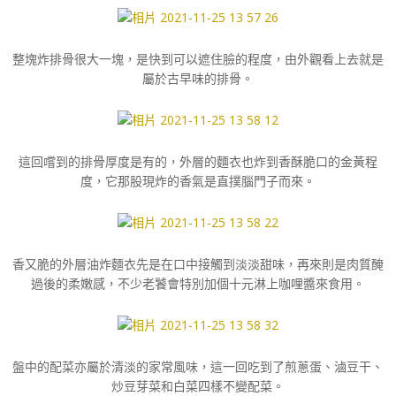
整塊炸排骨很大一塊，是快到可以遮住臉的程度，由外觀看上去就是
屬於古早味的排骨。
這回嚐到的排骨厚度是有的，外層的麵衣也炸到香酥脆口的金黃程
度，它那股現炸的香氣是直撲腦門子而來。
香又脆的外層油炸麵衣先是在口中接觸到淡淡甜味，再來則是肉質醃
過後的柔嫩感，不少老饕會特別加個十元淋上咖哩醬來食用。
盤中的配菜亦屬於清淡的家常風味，這一回吃到了煎蔥蛋、滷豆干、
炒豆芽菜和白菜四樣不變配菜。