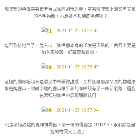
咖哩醬的色澤帶著標準台式咖哩的螢光黃，望著咖哩醬上頭又黑又長
的不明物體，心想著不知到底為何物 ?
迫不及待地舀了一匙入口，咖哩醬本身的溫度是溫熱的，內容主要是
加入馬鈴薯、紅蘿蔔和雞肉。
這裡的咖哩吃起來是清淡中帶著微甜感，至於剛剛那黑又長的物體原
來是醃醬瓜，甜鹹交織的醬瓜讓平和的咖哩飯有了一絲新氣象，還能
在濃稠的咖哩中展現解膩效用。
也是這裡必點的現炸排骨飯，這一份的價錢是 NTD.95，很明顯是最
近的物價又上漲了。