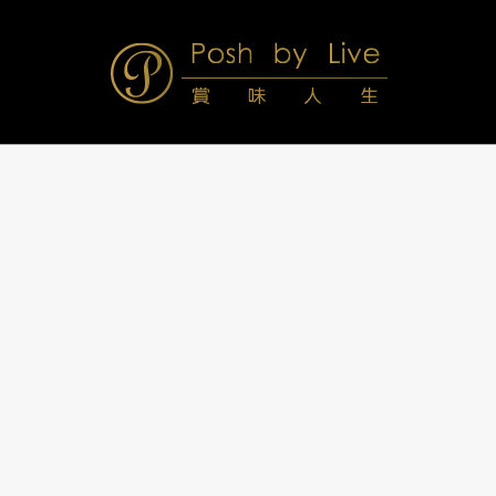
Skip
to
content
Posh
Navigation
Menu
by
Live
賞
味
人