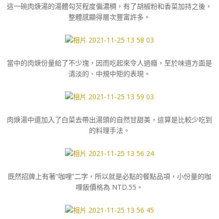
這一碗肉焿湯的湯體勾芡程度偏濃稠，有了胡椒粉和香菜加持之後，
整體感顯得層次豐富許多。
當中的肉焿份量給了不少塊，因而吃起來令人過癮，至於味道方面是
清淡的、中規中矩的表現。
肉焿湯中還加入了白菜去帶出湯頭的自然甘甜美，這算是比較少吃到
的料理手法。
既然招牌上有著”咖哩”二字，所以就是必點的餐點品項，小份量的咖
哩飯價格為 NTD.55。