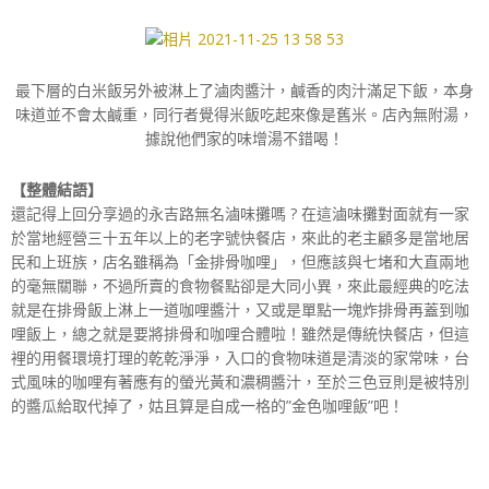
最下層的白米飯另外被淋上了滷肉醬汁，鹹香的肉汁滿足下飯，本身
味道並不會太鹹重，同行者覺得米飯吃起來像是舊米。店內無附湯，
據說他們家的味增湯不錯喝！
【整體結語】
還記得上回分享過的永吉路無名滷味攤嗎 ? 在這滷味攤對面就有一家
於當地經營三十五年以上的老字號快餐店，來此的老主顧多是當地居
民和上班族，店名雖稱為「金排骨咖哩」，但應該與七堵和大直兩地
的毫無關聯，不過所賣的食物餐點卻是大同小異，來此最經典的吃法
就是在排骨飯上淋上一道咖哩醬汁，又或是單點一塊炸排骨再蓋到咖
哩飯上，總之就是要將排骨和咖哩合體啦！雖然是傳統快餐店，但這
裡的用餐環境打理的乾乾淨淨，入口的食物味道是清淡的家常味，台
式風味的咖哩有著應有的螢光黃和濃稠醬汁，至於三色豆則是被特別
的醬瓜給取代掉了，姑且算是自成一格的”金色咖哩飯”吧！